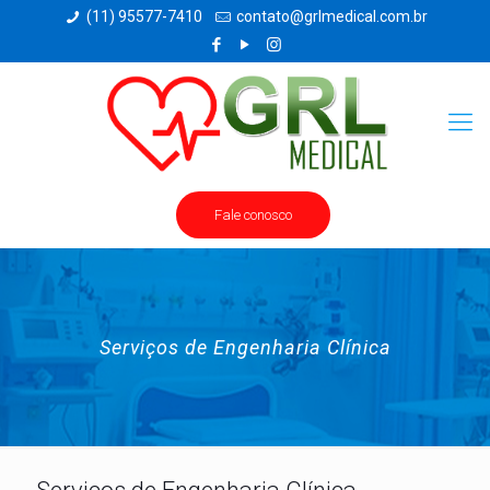
(11) 95577-7410
contato@grlmedical.com.br
Fale conosco
Serviços de Engenharia Clínica